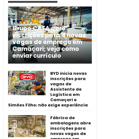
Grupo CATA abre
inscrições para 4 novas
vagas de emprego em
Camaçari; veja como
enviar currículo
BYD inicia novas
inscrições para
vagas de
Assistente de
Logística em
Camaçari e
Simões Filho; não exige experiência
Fábrica de
embalagens abre
inscrições para
novas vagas de
emprego em