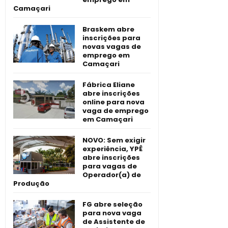
Camaçari
Braskem abre
inscrições para
novas vagas de
emprego em
Camaçari
Fábrica Eliane
abre inscrições
online para nova
vaga de emprego
em Camaçari
NOVO: Sem exigir
experiência, YPÊ
abre inscrições
para vagas de
Operador(a) de
Produção
FG abre seleção
para nova vaga
de Assistente de