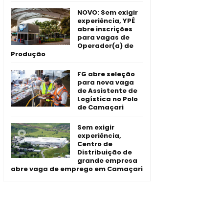
NOVO: Sem exigir
experiência, YPÊ
abre inscrições
para vagas de
Operador(a) de
Produção
FG abre seleção
para nova vaga
de Assistente de
Logística no Polo
de Camaçari
Sem exigir
experiência,
Centro de
Distribuição de
grande empresa
abre vaga de emprego em Camaçari