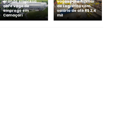
grande empresa
vagas para Auxiliar
abre vaga de
de Logística com
emprego em
salário de até R$ 2,4
Camaçari
mil