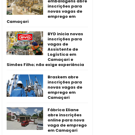
embalagens abre
inscrições para
novas vagas de
emprego em
Camaçari
BYD inicia novas
inscrições para
vagas de
Assistente de
Logística em
Camaçari e
Simões Filho; não exige experiência
Braskem abre
inscrições para
novas vagas de
emprego em
Camaçari
Fábrica Eliane
abre inscrições
online para nova
vaga de emprego
em Camaçari