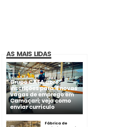
AS MAIS LIDAS
Grupo CATA abre
inscrições para 4 novas
vagas de emprego em
Camaçari; veja como
enviar currículo
Fábrica de