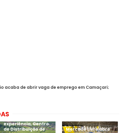
io acaba de abrir vaga de emprego em Camaçari;
DAS
Sem exigir
experiência, Centro
de Distribuição de
Mercado Livre abre