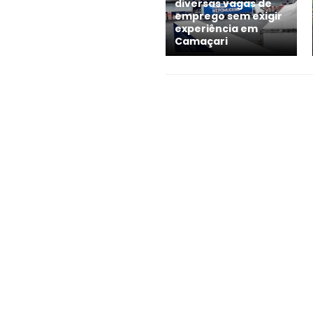
diversas vagas de
emprego sem exigir
experiência em
Camaçari