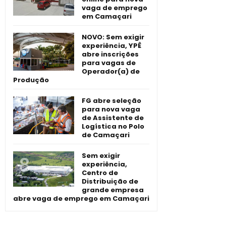
vaga de emprego
em Camaçari
NOVO: Sem exigir
experiência, YPÊ
abre inscrições
para vagas de
Operador(a) de
Produção
FG abre seleção
para nova vaga
de Assistente de
Logística no Polo
de Camaçari
Sem exigir
experiência,
Centro de
Distribuição de
grande empresa
abre vaga de emprego em Camaçari