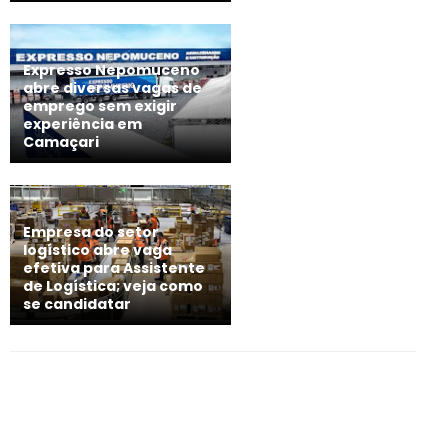
Expresso Nepomuceno
abre diversas vagas de
emprego sem exigir
experiência em
Camaçari
Empresa do setor
logístico abre vaga
efetiva para Assistente
de Logística; veja como
se candidatar