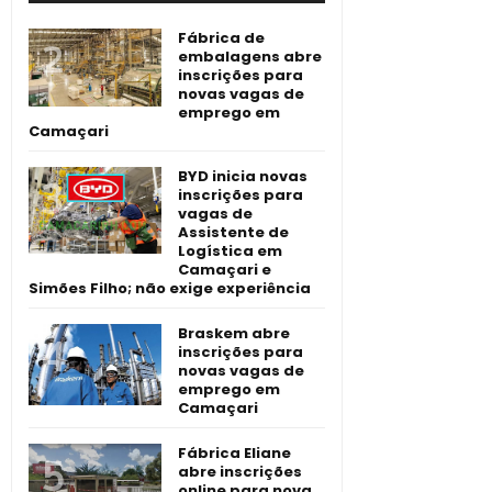
Fábrica de
embalagens abre
inscrições para
novas vagas de
emprego em
Camaçari
BYD inicia novas
inscrições para
vagas de
Assistente de
Logística em
Camaçari e
Simões Filho; não exige experiência
Braskem abre
inscrições para
novas vagas de
emprego em
Camaçari
Fábrica Eliane
abre inscrições
online para nova