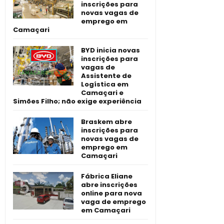
inscrições para
novas vagas de
emprego em
Camaçari
BYD inicia novas
inscrições para
vagas de
Assistente de
Logística em
Camaçari e
Simões Filho; não exige experiência
Braskem abre
inscrições para
novas vagas de
emprego em
Camaçari
Fábrica Eliane
abre inscrições
online para nova
vaga de emprego
em Camaçari