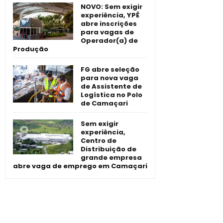
NOVO: Sem exigir
experiência, YPÊ
abre inscrições
para vagas de
Operador(a) de
Produção
FG abre seleção
para nova vaga
de Assistente de
Logística no Polo
de Camaçari
Sem exigir
experiência,
Centro de
Distribuição de
grande empresa
abre vaga de emprego em Camaçari