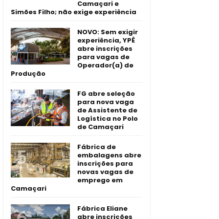
Camaçari e
Simões Filho; não exige experiência
NOVO: Sem exigir
experiência, YPÊ
abre inscrições
para vagas de
Operador(a) de
Produção
FG abre seleção
para nova vaga
de Assistente de
Logística no Polo
de Camaçari
Fábrica de
embalagens abre
inscrições para
novas vagas de
emprego em
Camaçari
Fábrica Eliane
abre inscrições