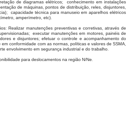
retação de diagramas elétricos; conhecimento em instalações
imentação de máquinas, pontos de distribuição, reles, disjuntores,
ncia); capacidade técnica para manuseio em aparelhos elétricos
ltímetro, amperímetro, etc).
ios: Realizar manutenções preventivas e corretivas, através de
supervisionadas; executar manutenções em motores, painéis de
adores e disjuntores; efetuar o controle e acompanhamento do
 em conformidade com as normas, políticas e valores de SSMA,
rte envolvimento em segurança industrial e do trabalho.
nibilidade para deslocamentos na região N/Ne.