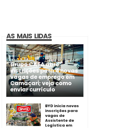
AS MAIS LIDAS
Grupo CATA abre
inscrições para 4 novas
vagas de emprego em
Camaçari; veja como
enviar currículo
BYD inicia novas
inscrições para
vagas de
Assistente de
Logística em