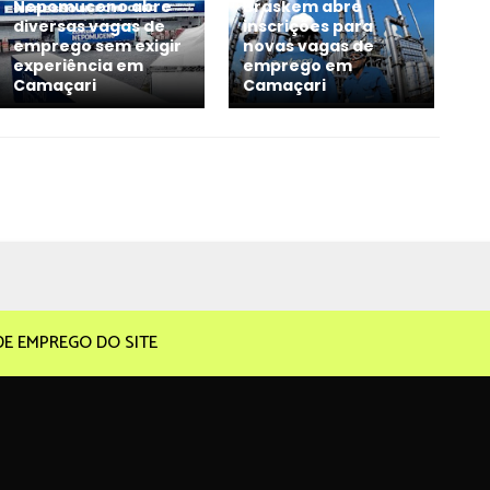
Nepomuceno abre
Braskem abre
diversas vagas de
inscrições para
emprego sem exigir
novas vagas de
experiência em
emprego em
Camaçari
Camaçari
DE EMPREGO DO SITE